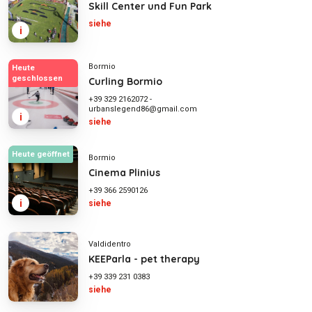
Skill Center und Fun Park
siehe
i
Bormio
Heute
geschlossen
Curling Bormio
+39 329 2162072
-
urbanslegend86@gmail.com
i
siehe
Heute geöffnet
Bormio
Cinema Plinius
+39 366 2590126
i
siehe
Valdidentro
KEEParla - pet therapy
+39 339 231 0383
siehe