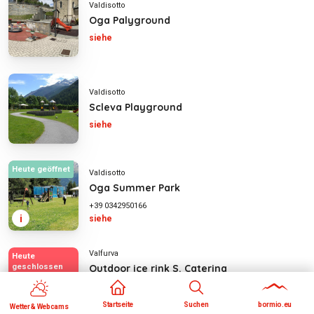
Valdisotto
Oga Palyground
siehe
Valdisotto
Scleva Playground
siehe
Heute geöffnet
Valdisotto
Oga Summer Park
+39 0342950166
i
siehe
Valfurva
Heute
Outdoor ice rink S. Caterina
geschlossen
Valfurva
pattinaggiominigolf@gmail.com
Startseite
Suchen
bormio.eu
Wetter & Webcams
siehe