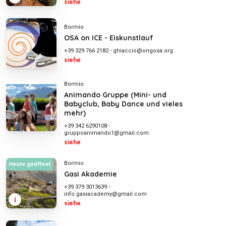
siehe
Bormio
OSA on ICE - Eiskunstlauf
+39 329 766 2182
-
ghiaccio@ongosa.org
siehe
Bormio
Animando Gruppe (Mini- und
Babyclub, Baby Dance und vieles
mehr)
+39 342 6290108
-
gruppoanimando1@gmail.com
siehe
Bormio
Heute geöffnet
Gasi Akademie
+39 379 3013639
-
info.gasiacademy@gmail.com
i
siehe