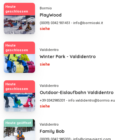
Heute
Bormio
geschlossen
PlayWood
(0039) 0342 901451
-
info@bormioski.it
siehe
Heute
Valdidentro
geschlossen
Winter Park - Valdidentro
siehe
Heute
Valdidentro
geschlossen
Outdoor-Eislaufbahn Valdidentro
+39 0342985331
-
info.valdidentro@bormio.eu
siehe
Heute geöffnet
Valdidentro
Family Bob
(0039) 0342 985333
-
info@cima-piazzi.com