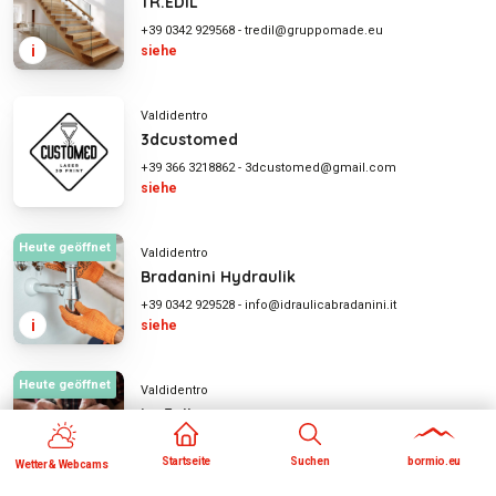
TR.EDIL
+39 0342 929568
-
tredil@gruppomade.eu
i
siehe
Valdidentro
3dcustomed
+39 366 3218862
-
3dcustomed@gmail.com
siehe
Heute geöffnet
Valdidentro
Bradanini Hydraulik
+39 0342 929528
-
info@idraulicabradanini.it
i
siehe
Heute geöffnet
Valdidentro
La Fujina
+39 331 7482254
-
magi93star@hotmail.it
i
siehe
Startseite
Suchen
bormio.eu
Wetter & Webcams