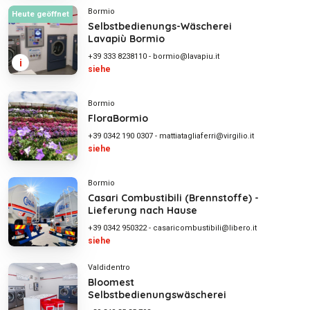
Bormio
Heute geöffnet
Selbstbedienungs-Wäscherei
Lavapiù Bormio
+39 333 8238110
-
bormio@lavapiu.it
i
siehe
Bormio
FloraBormio
+39 0342 190 0307
-
mattiatagliaferri@virgilio.it
siehe
Bormio
Casari Combustibili (Brennstoffe) -
Lieferung nach Hause
+39 0342 950322
-
casaricombustibili@libero.it
siehe
Valdidentro
Bloomest
Selbstbedienungswäscherei