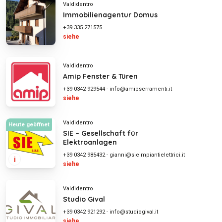
Valdidentro
Immobilienagentur Domus
+39 335.271575
siehe
Valdidentro
Amip Fenster & Türen
+39 0342 929544
-
info@amipserramenti.it
siehe
Valdidentro
Heute geöffnet
SIE – Gesellschaft für
Elektroanlagen
+39 0342 985432
-
gianni@sieimpiantielettrici.it
i
siehe
Valdidentro
Studio Gival
+39 0342 921292
-
info@studiogival.it
siehe