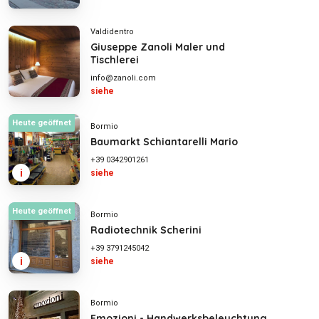
Valdidentro
Giuseppe Zanoli Maler und
Tischlerei
info@zanoli.com
siehe
Heute geöffnet
Bormio
Baumarkt Schiantarelli Mario
+39 0342901261
i
siehe
Heute geöffnet
Bormio
Radiotechnik Scherini
+39 3791245042
i
siehe
Bormio
Emozioni - Handwerksbeleuchtung