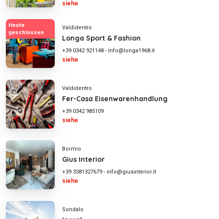
siehe
Heute
Valdidentro
geschlossen
Longa Sport & Fashion
+39 0342 921148
-
info@longa1968.it
siehe
Valdidentro
Fer-Casa Eisenwarenhandlung
+39 0342 985109
siehe
Bormio
Gius Interior
+39 3381327679
-
info@giusinterior.it
siehe
Sondalo