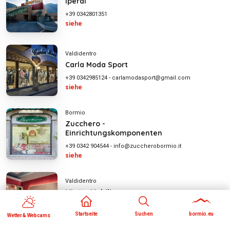
Iperal
+39 0342801351
siehe
Valdidentro
Carla Moda Sport
+39 0342985124
-
carlamodasport@gmail.com
siehe
Bormio
Zucchero -
Einrichtungskomponenten
+39 0342 904544
-
info@zuccherobormio.it
siehe
Valdidentro
Miotto Mobili
+39 0342911577
siehe
Startseite
Suchen
bormio.eu
Wetter & Webcams