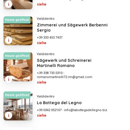
i
siehe
Valdidentro
Heute geöffnet
Zimmerei und Sägewerk Berbenni
Sergio
+39 333 453 7437
i
siehe
Valdidentro
Heute geöffnet
Sägewerk und Schreinerei
Martinelli Romano
+39 338 735 0310
-
romanomartinelli72.rm@gmail.com
i
siehe
Heute geöffnet
Valdidentro
La Bottega del Legno
+39 0342 052107
-
info@labottegadellegno.biz
i
siehe