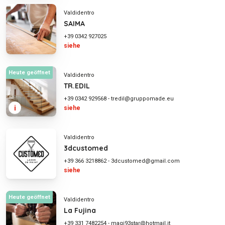
Valdidentro
SAIMA
+39 0342 927025
siehe
Heute geöffnet
Valdidentro
TR.EDIL
+39 0342 929568
-
tredil@gruppomade.eu
i
siehe
Valdidentro
3dcustomed
+39 366 3218862
-
3dcustomed@gmail.com
siehe
Heute geöffnet
Valdidentro
La Fujina
+39 331 7482254
-
magi93star@hotmail.it