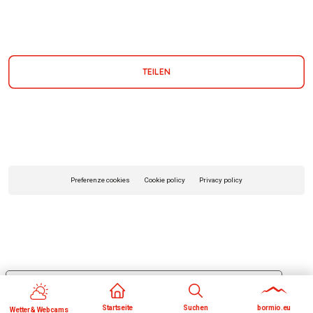
TEILEN
Preferenze cookies
Cookie policy
Privacy policy
Le tue preferenze relative alla privacy
Informativa sulla raccolta
Startseite
Suchen
bormio.eu
Wetter & Webcams