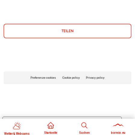
TEILEN
Preferenze cookies
Cookie policy
Privacy policy
Le tue preferenze relative alla privacy
Informativa sulla raccolta
Startseite
Suchen
bormio.eu
Wetter & Webcams