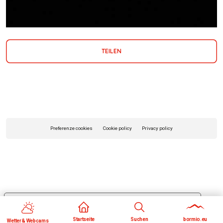
TEILEN
Preferenze cookies
Cookie policy
Privacy policy
Le tue preferenze relative alla privacy
Informativa sulla raccolta
Startseite
Suchen
bormio.eu
Wetter & Webcams