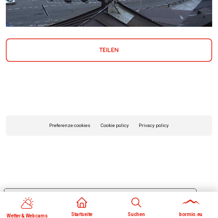
TEILEN
Preferenze cookies
Cookie policy
Privacy policy
Le tue preferenze relative alla privacy
Informativa sulla raccolta
Startseite
Suchen
bormio.eu
Wetter & Webcams