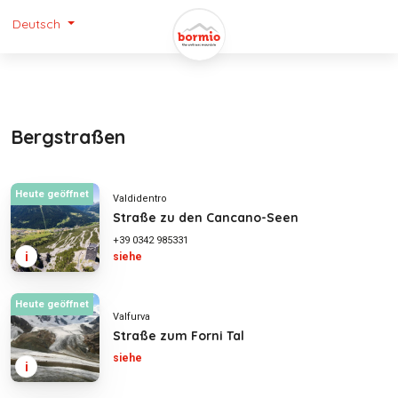
Deutsch
Bergstraßen
Heute geöffnet
Valdidentro
Straße zu den Cancano-Seen
+39 0342 985331
i
siehe
Heute geöffnet
Valfurva
Straße zum Forni Tal
siehe
i