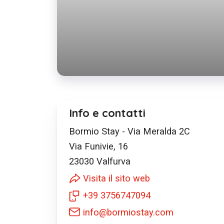
Info e contatti
Bormio Stay - Via Meralda 2C
Via Funivie, 16
23030
Valfurva
Visita il sito web
+39 3756747094
info@bormiostay.com