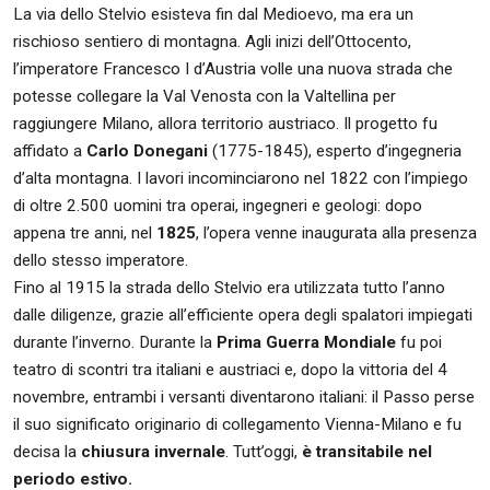
La via dello Stelvio esisteva fin dal Medioevo, ma era un
rischioso sentiero di montagna. Agli inizi dell’Ottocento,
l’imperatore Francesco I d’Austria volle una nuova strada che
potesse collegare la Val Venosta con la Valtellina per
raggiungere Milano, allora territorio austriaco. Il progetto fu
affidato a
Carlo Donegani
(1775-1845), esperto d’ingegneria
d’alta montagna. I lavori incominciarono nel 1822 con l’impiego
di oltre 2.500 uomini tra operai, ingegneri e geologi: dopo
appena tre anni, nel
1825
, l’opera venne inaugurata alla presenza
dello stesso imperatore.
Fino al 1915 la strada dello Stelvio era utilizzata tutto l’anno
dalle diligenze, grazie all’efficiente opera degli spalatori impiegati
durante l’inverno. Durante la
Prima Guerra Mondiale
fu poi
teatro di scontri tra italiani e austriaci e, dopo la vittoria del 4
novembre, entrambi i versanti diventarono italiani: il Passo perse
il suo significato originario di collegamento Vienna-Milano e fu
decisa la
chiusura invernale
. Tutt’oggi,
è transitabile nel
periodo estivo.