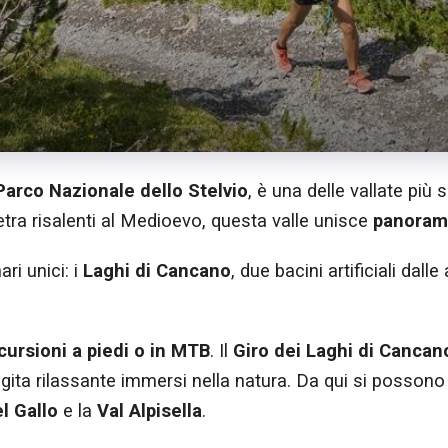
Parco Nazionale dello Stelvio
, è una delle vallate più
ietra risalenti al Medioevo, questa valle unisce
panoram
ri unici: i
Laghi di Cancano
, due bacini artificiali da
cursioni a piedi o in MTB
. Il
Giro dei Laghi di Cancan
 gita rilassante immersi nella natura. Da qui si posson
el Gallo
e la
Val Alpisella
.