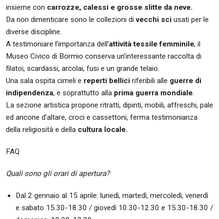
insieme con
carrozze, calessi e grosse slitte da neve.
Da non dimenticare sono le collezioni di
vecchi sci
usati per le
diverse discipline.
A testimoniare l’importanza dell’
attività tessile femminile
, il
Museo Civico di Bormio conserva un’interessante raccolta di
filatoi, scardassi, arcolai, fusi e un grande telaio.
Una sala ospita cimeli e
reperti bellici
riferibili alle
guerre di
indipendenza
, e soprattutto alla
prima guerra mondiale
.
La sezione artistica propone ritratti, dipinti, mobili, affreschi, pale
ed ancone d’altare, croci e cassettoni, ferma testimonianza
della religiosità e della
cultura locale.
FAQ
Quali sono gli orari di apertura?
Dal 2 gennaio al 15 aprile: lunedì, martedì, mercoledì, venerdì
e sabato 15.30-18.30 / giovedì 10.30-12.30 e 15.30-18.30 /