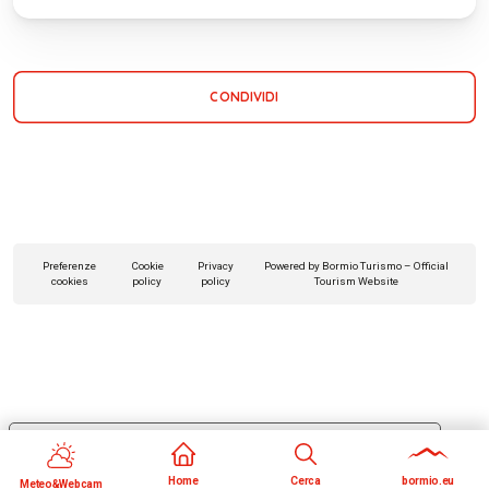
CONDIVIDI
Preferenze
Cookie
Privacy
Powered by Bormio Turismo – Official
cookies
policy
policy
Tourism Website
Le tue preferenze relative alla privacy
Informativa sulla raccolta
Home
Cerca
bormio.eu
Meteo&Webcam