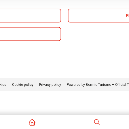
R
kies
Cookie policy
Privacy policy
Powered by Bormio Turismo – Official 
iva sulla raccolta
Le tue preferenze relative alla priva