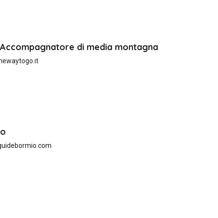
- Accompagnatore di media montagna
hewaytogo.it
io
guidebormio.com