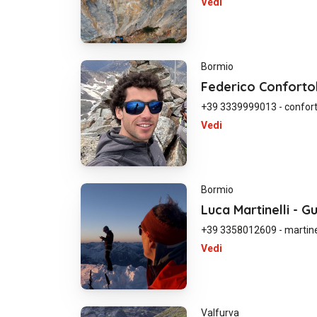
Vedi
Bormio
Federico Confortol
+39 3339999013
-
confor
Vedi
Bormio
Luca Martinelli - G
+39 3358012609
-
martin
Vedi
Valfurva