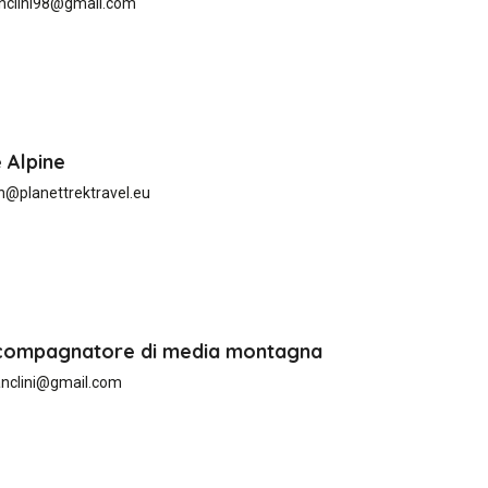
anclini98@gmail.com
 Alpine
@planettrektravel.eu
Accompagnatore di media montagna
anclini@gmail.com