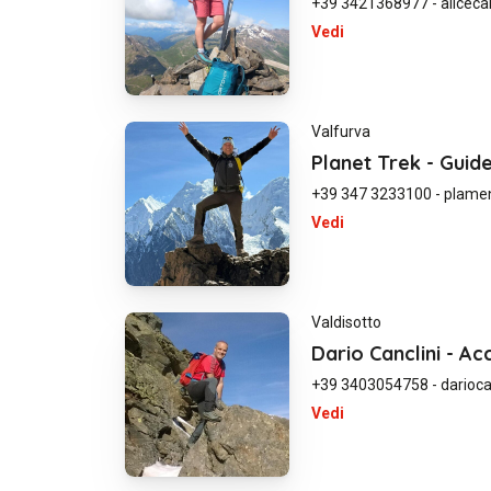
+39 3421368977
-
alicec
Vedi
Valfurva
Planet Trek - Guide
+39 347 3233100
-
plamen
Vedi
Valdisotto
Dario Canclini - 
+39 3403054758
-
darioc
Vedi