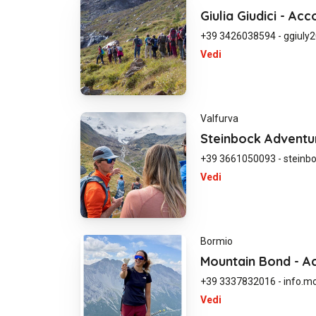
Giulia Giudici - 
+39 3426038594
-
ggiuly
Vedi
Valfurva
Steinbock Advent
+39 3661050093
-
steinb
Vedi
Bormio
Mountain Bond - 
+39 3337832016
-
info.m
Vedi