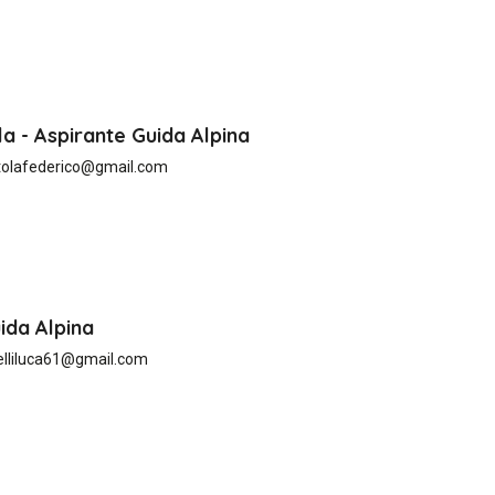
a - Aspirante Guida Alpina
tolafederico@gmail.com
uida Alpina
elliluca61@gmail.com