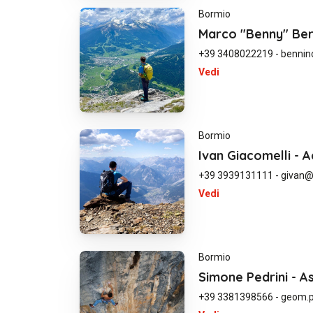
Bormio
Marco "Benny" Be
+39 3408022219
-
benni
Vedi
Bormio
Ivan Giacomelli -
+39 3939131111
-
givan@a
Vedi
Bormio
Simone Pedrini - A
+39 3381398566
-
geom.p