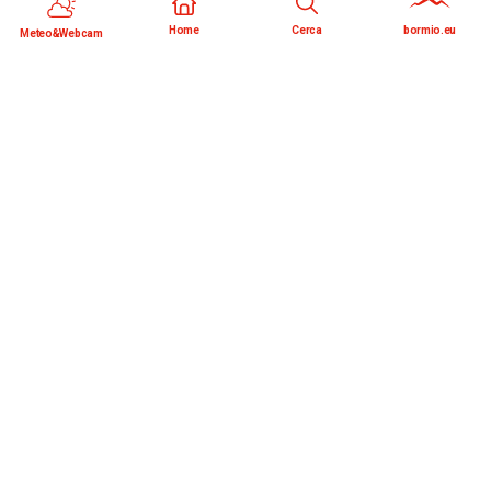
Vedi
Home
Cerca
bormio.eu
Meteo&Webcam
7 agosto 2026 ore 16:00 - 19:00 - Bormio
Mostra: Arte e semi di meraviglia
Vedi
7 agosto 2026 ore 16:00 - 21:30 - Bormio
Bike Tours Summer 2026 | Scuola
MTB Bormio
Vedi
7 agosto 2026 ore 17:00 - 18:30 - Valfurva
SPETTACOLO DI MAGIA
Vedi