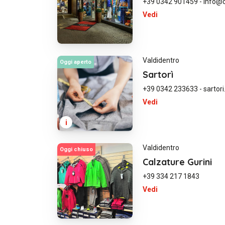
+39 0342 901459
-
info@c
Vedi
Valdidentro
Oggi aperto
Sartorì
+39 0342 233633
-
sarto
Vedi
i
Valdidentro
Oggi chiuso
Calzature Gurini
+39 334 217 1843
Vedi