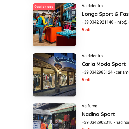
Valdidentro
Oggi chiuso
Longa Sport & Fas
+39 0342 921148
-
info@l
Vedi
Valdidentro
Carla Moda Sport
+39 0342985124
-
carlam
Vedi
Valfurva
Nadino Sport
+39 0342902310
-
nadinos