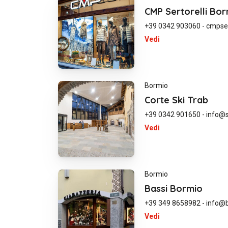
CMP Sertorelli Bo
+39 0342 903060
-
cmpser
Vedi
Bormio
Corte Ski Trab
+39 0342 901650
-
info@s
Vedi
Bormio
Bassi Bormio
+39 349 8658982
-
info@b
Vedi