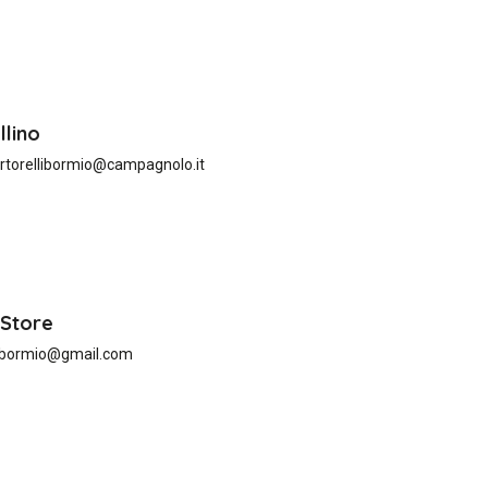
llino
torellibormio@campagnolo.it
 Store
oybormio@gmail.com