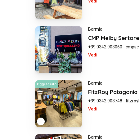
Vedi
Bormio
CMP Melby Sertore
+39 0342 903060
-
cmpser
Vedi
Bormio
Oggi aperto
FitzRoy Patagonia
+39 0342 903748
-
fitzr
Vedi
i
Bormio