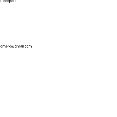
elsosport.it
ri.omero@gmail.com