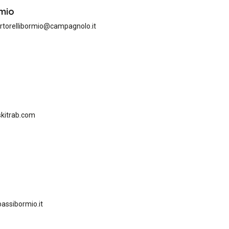
rmio
torellibormio@campagnolo.it
kitrab.com
assibormio.it