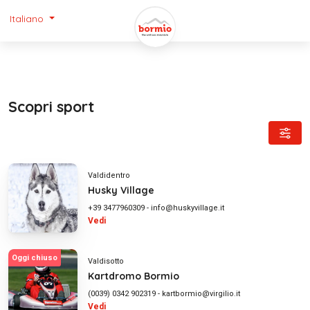
Italiano
Scopri sport
Valdidentro
Husky Village
+39 3477960309
-
info@huskyvillage.it
Vedi
Oggi chiuso
Valdisotto
Kartdromo Bormio
(0039) 0342 902319
-
kartbormio@virgilio.it
Vedi