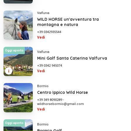
Valfurva
WILD HORSE un'avventura tra
montagna e natura
+39 0342935544
Vedi
Oggi aperto
Valfurva
Mini Golf Santa Caterina Valfurva
+39 0342 945074
i
Vedi
Bormio
Centro Ippico Wild Horse
+39 349 8090289
-
wildhorsebormio@gmail.com
Vedi
Oggi aperto
Bormio
Bormio Golf