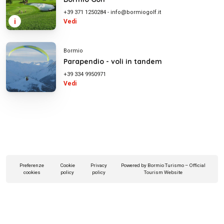
+39 371 1250284
-
info@bormiogolf.it
i
Vedi
Bormio
Parapendio - voli in tandem
+39 334 9950971
Vedi
Preferenze
Cookie
Privacy
Powered by Bormio Turismo – Official
cookies
policy
policy
Tourism Website