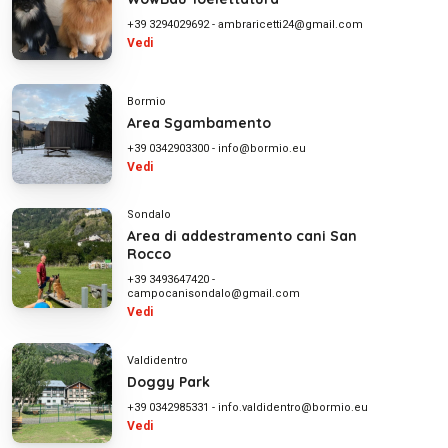
+39 3294029692
-
ambraricetti24@gmail.com
Vedi
Bormio
Area Sgambamento
+39 0342903300
-
info@bormio.eu
Vedi
Sondalo
Area di addestramento cani San
Rocco
+39 3493647420
-
campocanisondalo@gmail.com
Vedi
Valdidentro
Doggy Park
+39 0342985331
-
info.valdidentro@bormio.eu
Vedi