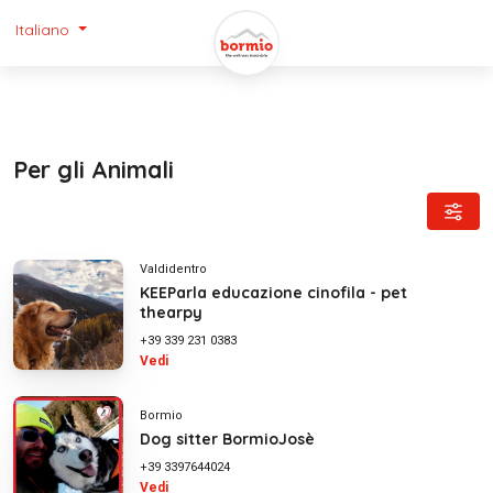
Italiano
Per gli Animali
Valdidentro
KEEParla educazione cinofila - pet
thearpy
+39 339 231 0383
Vedi
Bormio
Dog sitter BormioJosè
+39 3397644024
Vedi