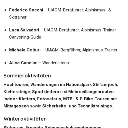
Federico Secchi
– UIAGM-Bergführer, Alpinismus- &
Skitrainer
Luca Salvadori
– UIAGM-Bergführer, Alpinismus-Trainer,
Canyoning-Guide
Michele Colturi
– UIAGM-Bergführer, Alpinismus-Trainer
Alice Canclini
– Wanderleiterin
Sommeraktivitäten
Hochtouren
,
Wanderungen im Nationalpark Stilfserjoch
,
Klettersteige
,
Sportklettern
und
Mehrseillängenrouten
,
Indoor-Klettern
,
Fotosafaris
,
MTB- & E-Bike-Touren mit
Mittagessen
sowie
Sicherheits- und Techniktrainings
.
Winteraktivitäten
Skitouren
,
Freeride
,
Schneeschuhwanderungen
,