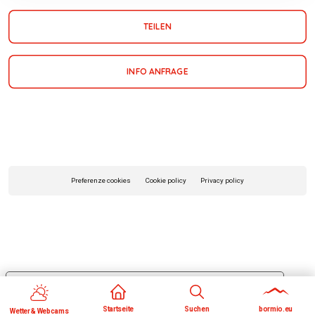
TEILEN
INFO ANFRAGE
Preferenze cookies
Cookie policy
Privacy policy
Le tue preferenze relative alla privacy
Informativa sulla raccolta
Startseite
Suchen
bormio.eu
Wetter & Webcams